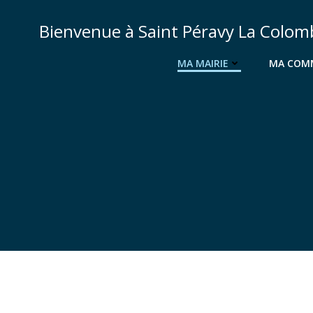
Aller
au
Bienvenue à Saint Péravy La Colom
contenu
MA MAIRIE
MA COMM